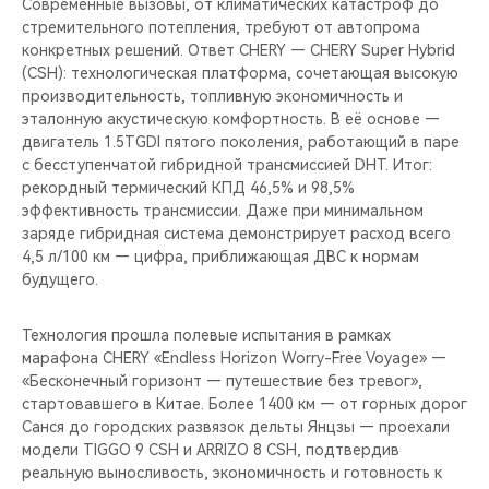
Современные вызовы, от климатических катастроф до
стремительного потепления, требуют от автопрома
конкретных решений. Ответ CHERY — CHERY Super Hybrid
(CSH): технологическая платформа, сочетающая высокую
производительность, топливную экономичность и
эталонную акустическую комфортность. В её основе —
двигатель 1.5TGDI пятого поколения, работающий в паре
с бесступенчатой гибридной трансмиссией DHT. Итог:
рекордный термический КПД 46,5% и 98,5%
эффективность трансмиссии. Даже при минимальном
заряде гибридная система демонстрирует расход всего
4,5 л/100 км — цифра, приближающая ДВС к нормам
будущего.
Технология прошла полевые испытания в рамках
марафона CHERY «Endless Horizon Worry-Free Voyage» —
«Бесконечный горизонт — путешествие без тревог»,
стартовавшего в Китае. Более 1400 км — от горных дорог
Санся до городских развязок дельты Янцзы — проехали
модели TIGGO 9 CSH и ARRIZO 8 CSH, подтвердив
реальную выносливость, экономичность и готовность к