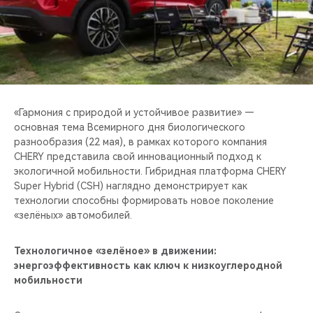
CHERY REMOTE
CHERY И СПОРТ
НАШИ МЕРОПРИЯТИЯ
ВИДЕООБЗОРЫ
«Гармония с природой и устойчивое развитие» —
основная тема Всемирного дня биологического
разнообразия (22 мая), в рамках которого компания
CHERY ДЛЯ ДЕТЕЙ
CHERY представила свой инновационный подход к
экологичной мобильности. Гибридная платформа CHERY
Super Hybrid (CSH) наглядно демонстрирует как
технологии способны формировать новое поколение
«зелёных» автомобилей.
Технологичное «зелёное» в движении:
энергоэффективность как ключ к низкоуглеродной
мобильности