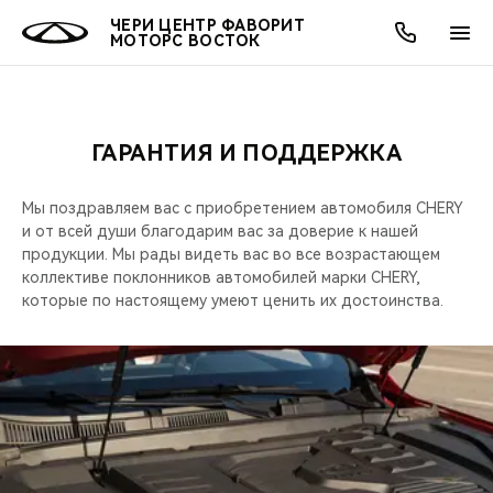
ЧЕРИ ЦЕНТР ФАВОРИТ
МОТОРС ВОСТОК
ГАРАНТИЯ И ПОДДЕРЖКА
ОНЛАЙН СЕРВИСЫ
ПОКУПАТЕЛЯМ
ВЛАДЕЛЬЦАМ
О КОМПАНИИ
МИР CHERY
МОДЕЛИ
АКЦИИ
Мы поздравляем вас с приобретением автомобиля CHERY
ВЫБОР И ПОКУПКА
СЕРВИС
АКСЕССУАРЫ
ВЫГОДЫ И АКЦИИ
ВЫБОР И ПОКУПКА
О НАС
ВСЕ МОДЕЛИ
и от всей души благодарим вас за доверие к нашей
продукции. Мы рады видеть вас во все возрастающем
КРЕДИТ И СТРАХОВАНИЕ
ЗАПЧАСТИ И АКСЕССУАРЫ
О БРЕНДЕ
КРЕДИТ
МЫ В СОЦСЕТЯХ
коллективе поклонников автомобилей марки CHERY,
КРОССОВЕРЫ
которые по настоящему умеют ценить их достоинства.
ПОДДЕРЖКА
CHERY В СОЦСЕТЯХ
СЕДАНЫ
CHERY CONNECT
ЛЮДИ CHERY
НОВИНКИ
БЛАГОТВОРИТЕЛЬНОСТЬ