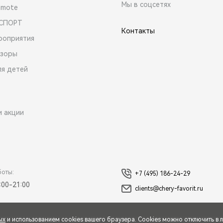
Мы в соцсетях
emote
 СПОРТ
Контакты
роприятия
зоры
ля детей
и акции
боты:
+7 (495) 186-24-29
:00-21:00
clients@chery-favorit.ru
ых
и использованием cookies вашего браузера. Cookies можно отключить в 