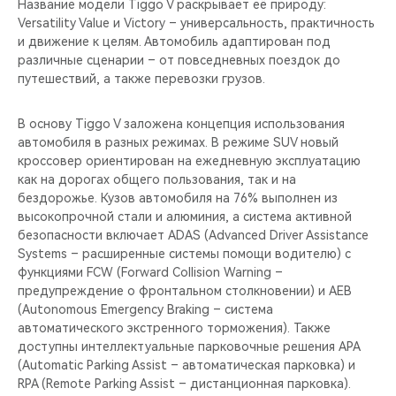
Название модели Tiggo V раскрывает её природу:
Versatility Value и Victory – универсальность, практичность
и движение к целям. Автомобиль адаптирован под
различные сценарии – от повседневных поездок до
путешествий, а также перевозки грузов.
В основу Tiggo V заложена концепция использования
автомобиля в разных режимах. В режиме SUV новый
кроссовер ориентирован на ежедневную эксплуатацию
как на дорогах общего пользования, так и на
бездорожье. Кузов автомобиля на 76% выполнен из
высокопрочной стали и алюминия, а система активной
безопасности включает ADAS (Advanced Driver Assistance
Systems – расширенные системы помощи водителю) с
функциями FCW (Forward Collision Warning –
предупреждение о фронтальном столкновении) и AEB
(Autonomous Emergency Braking – система
автоматического экстренного торможения). Также
доступны интеллектуальные парковочные решения APA
(Automatic Parking Assist – автоматическая парковка) и
RPA (Remote Parking Assist – дистанционная парковка).