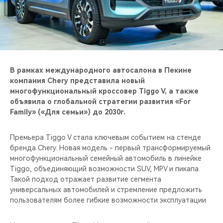
CHERY REMOTE
CHERY И СПОРТ
НАШИ МЕРОПРИЯТИЯ
В рамках международного автосалона в Пекине
ВИДЕООБЗОРЫ
компания Chery представила новый
многофункциональный кроссовер Tiggo V, а также
объявила о глобальной стратегии развития «For
CHERY ДЛЯ ДЕТЕЙ
Family» («Для семьи») до 2030г.
Премьера Tiggo V стала ключевым событием на стенде
бренда Chery. Новая модель - первый трансформируемый
многофункциональный семейный автомобиль в линейке
Tiggo, объединяющий возможности SUV, MPV и пикапа.
Такой подход отражает развитие сегмента
универсальных автомобилей и стремление предложить
пользователям более гибкие возможности эксплуатации.